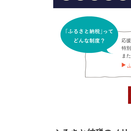
応援
特別
また