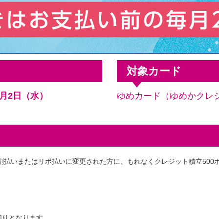
対象カード
9月2日（水）
ゆめカード（ゆめかクレ
割払いまたはリボ払いに変更された方に、もれなくクレジット積立500
切りとなります。